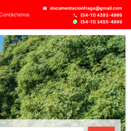
documentacionfraga@gmail.com
email
Contáctenos
(54-11) 4393-4999
phone
(54-11) 3455-4999