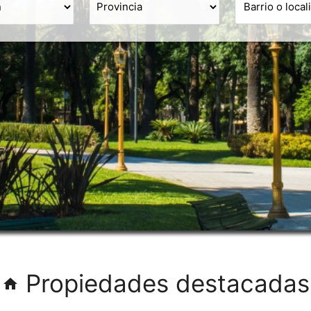
Propiedades destacadas
home